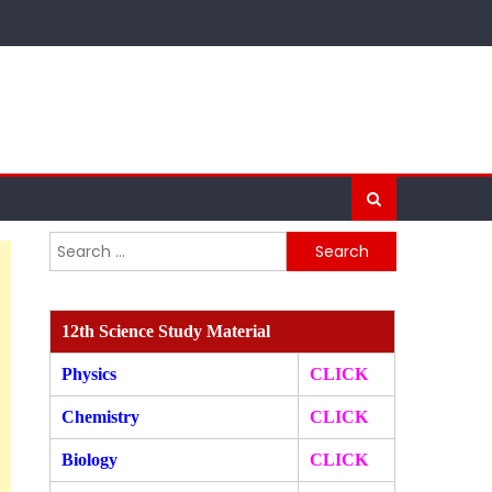
Search
for:
12th Science Study Material
Physics
CLICK
Chemistry
CLICK
Biology
CLICK