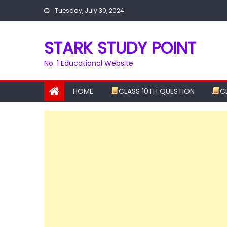
Skip
Tuesday, July 30, 2024
to
content
STARK STUDY POINT
No. 1 Educational Website
HOME
CLASS 10TH QUESTION
C