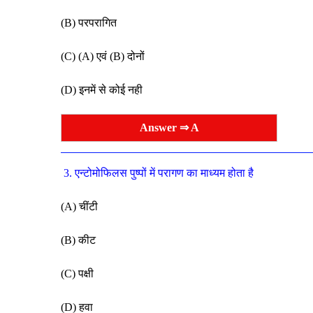
(B) परपरागित
(C) (A) एवं (B) दोनों
(D) इनमें से कोई नही
Answer ⇒ A
3. एन्टोमोफिलस पुष्पों में परागण का माध्यम होता है
(A) चींटी
(B) कीट
(C) पक्षी
(D) हवा