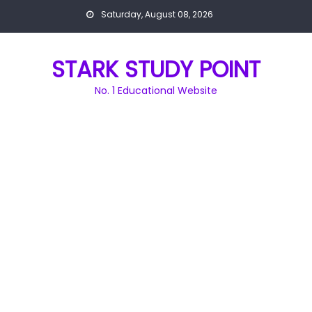
Skip
Saturday, August 08, 2026
to
content
STARK STUDY POINT
No. 1 Educational Website