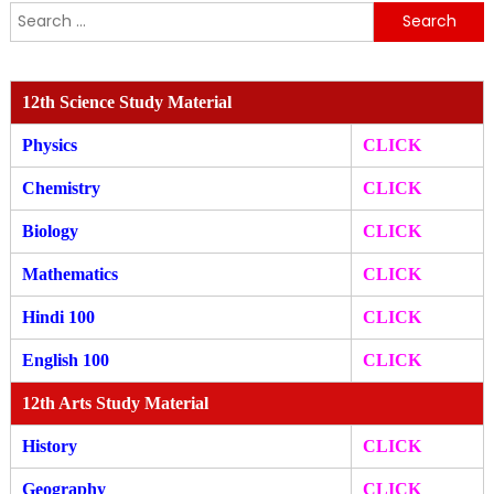
Search
for:
12th Science Study Material
Physics
CLICK
Chemistry
CLICK
Biology
CLICK
Mathematics
CLICK
Hindi 100
CLICK
English 100
CLICK
12th Arts Study Material
History
CLICK
Geography
CLICK