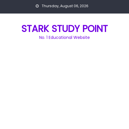
Skip
Thursday, August 06, 2026
to
content
STARK STUDY POINT
No. 1 Educational Website