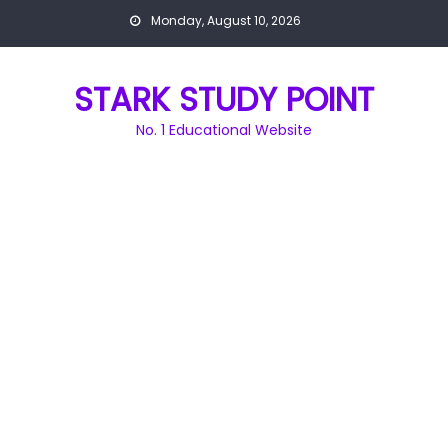
Skip
Monday, August 10, 2026
to
content
STARK STUDY POINT
No. 1 Educational Website