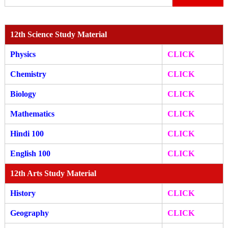
for:
12th Science Study Material
Physics
CLICK
Chemistry
CLICK
Biology
CLICK
Mathematics
CLICK
Hindi 100
CLICK
English 100
CLICK
12th Arts Study Material
History
CLICK
Geography
CLICK