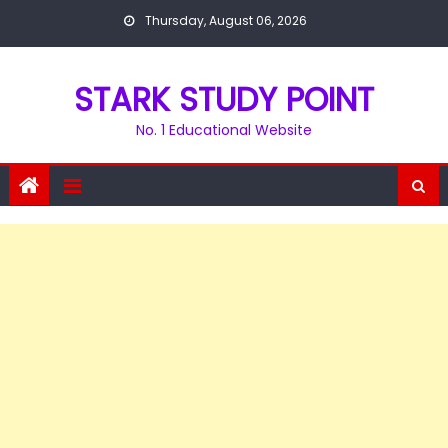
Skip
Thursday, August 06, 2026
to
content
STARK STUDY POINT
No. 1 Educational Website