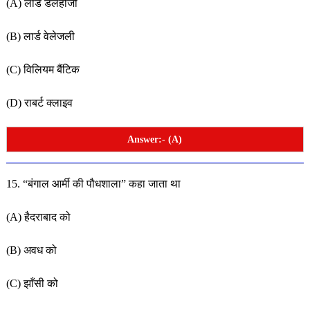
(A) लार्ड डलहौजी
(B) लार्ड वेलेजली
(C) विलियम बैंटिक
(D) राबर्ट क्लाइव
Answer:- (A)
15. “बंगाल आर्मी की पौधशाला” कहा जाता था
(A) हैदराबाद को
(B) अवध को
(C) झाँसी को