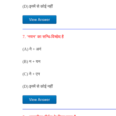
(D) इनमें से कोई नहीं
View Answer
7. ‘नयन’ का सन्धि-विच्छेद है
(A) ने + अनं
(B) न + यन
(C) ने + एन
(D) इनमें से कोई नहीं
View Answer