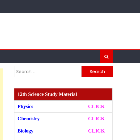
Search
for:
12th Science Study Material
Physics
CLICK
Chemistry
CLICK
Biology
CLICK