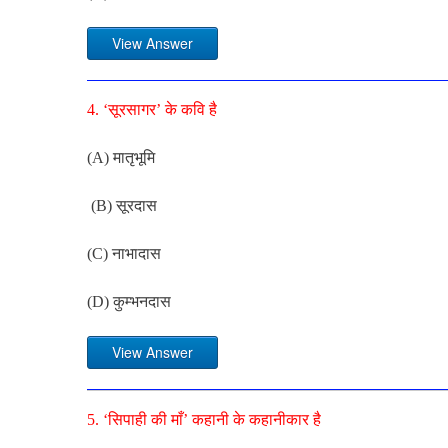
View Answer
4. ‘सूरसागर’ के कवि है
(A) मातृभूमि
(B) सूरदास
(C) नाभादास
(D) कुम्भनदास
View Answer
5. ‘सिपाही की माँ’ कहानी के कहानीकार है