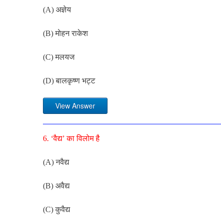
(A) अज्ञेय
(B) मोहन राकेश
(C) मलयज
(D) बालकृष्ण भट्ट
View Answer
6. ‘वैद्य’ का विलोम है
(A) नवैद्य
(B) अवैद्य
(C) कुवैद्य