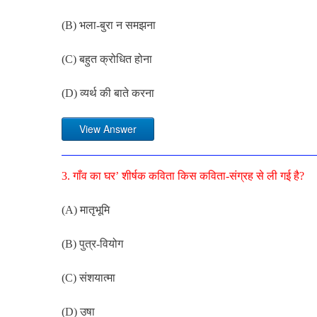
(B) भला-बुरा न समझना
(C) बहुत क्रोधित होना
(D) व्यर्थ की बाते करना
View Answer
3. गाँव का घर’ शीर्षक कविता किस कविता-संग्रह से ली गई है?
(A) मातृभूमि
(B) पुत्र-वियोग
(C) संशयात्मा
(D) उषा