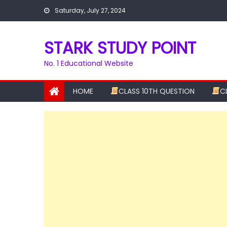
Skip
Saturday, July 27, 2024
to
content
STARK STUDY POINT
No. 1 Educational Website
HOME
CLASS 10TH QUESTION
C