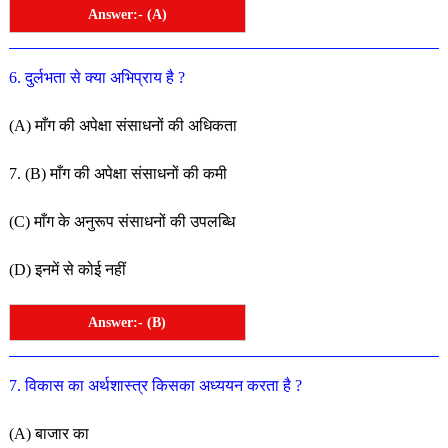
Answer:- (A)
6
.
दुर्लभता
से
क्या
अभिप्राय
है
?
(
A
)
माँग
की
अपेक्षा
संसाधनों
की
अधिकता
7.
(
B
)
माँग
की
अपेक्षा
संसाधनों
की
कमी
(
C
)
माँग
के
अनुरूप
संसाधनों
की
उपलब्धि
(
D
)
इनमें
से
कोई
नहीं
Answer:- (B)
7. विकास
का
अर्थशास्त्र
किसका
अध्ययन
करता
है
?
(
A
)
बाजार
का