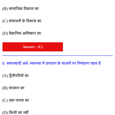
(
B
)
सामाजिक
वि
कास
का
(
C
)
संसाधनों
के
वि
कास
का
(
D
)
वैज्ञानिक
आविष्कार
का
Answer:- (C)
8. समाजवादी
अर्थ
–
व्यवस्था
में
उत्पादन
के
साधनों
पर
नियंत्रण
रहता है
(
A
)
पूँजीपतियों
का
(
B
)
सरकार
का
(
C
)
आम
जनता
का
(
D
)
किसी
का
नहीं