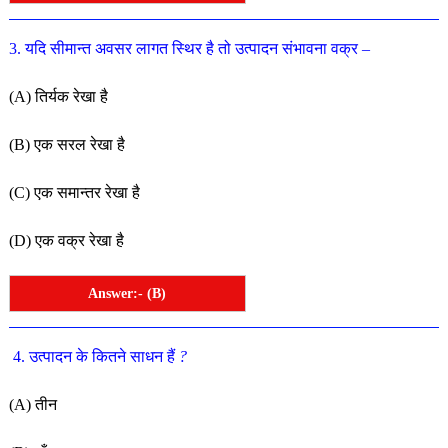
3
.
यदि
सीमान्त
अवसर
लागत
स्थिर
है
तो
उत्पादन
संभावना
वक्र –
(
A
)
तिर्यक
रेखा
है
(
B
)
एक
सरल
रेखा
है
(
C
)
एक
समान्तर
रेखा
है
(
D
)
एक
वक्र
रेखा
है
Answer:- (B)
4
.
उत्पादन
के
कितने
साधन
हैं
?
(
A
)
तीन