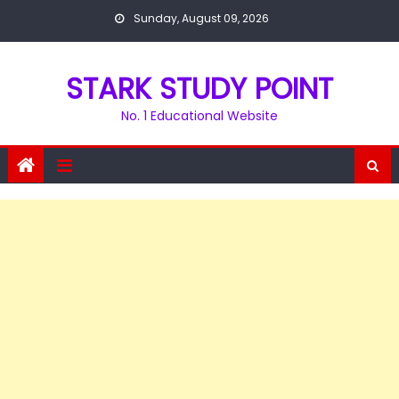
Skip
Sunday, August 09, 2026
to
content
STARK STUDY POINT
No. 1 Educational Website