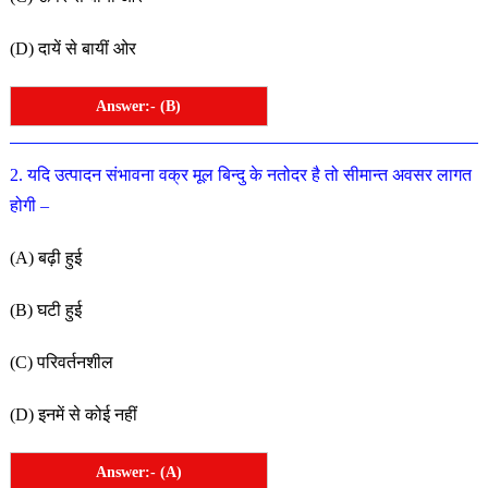
(
D
)
दायें
से
बायीं
ओ
र
Answer:- (B)
2
.
यदि
उत्पादन
संभावना
वक्र
मूल बिन्दु
के
नतोदर
है
तो सीमान्त
अवसर लागत
होगी –
(
A
)
बढ़ी
हुई
(
B
)
घटी
हुई
(
C
)
परिवर्तनशील
(
D
)
इनमें
से
कोई
नहीं
Answer:- (A)