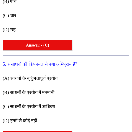
(
B
)
पाँच
(
C
)
चार
(
D
)
छह
Answer:- (C)
5
.
संसाधनों
की
किफायत
से
क्या
अभिप्राय
है
?
(
A
)
साधनों
के
बुद्धिमत्तापूर्ण
प्रयोग
(
B
)
साधनों
के
प्रयोग
में
मनमानी
(
C
)
साधनों
के
प्रयोग
में
आधिक्य
(
D
)
इनमें
से
कोई
नहीं