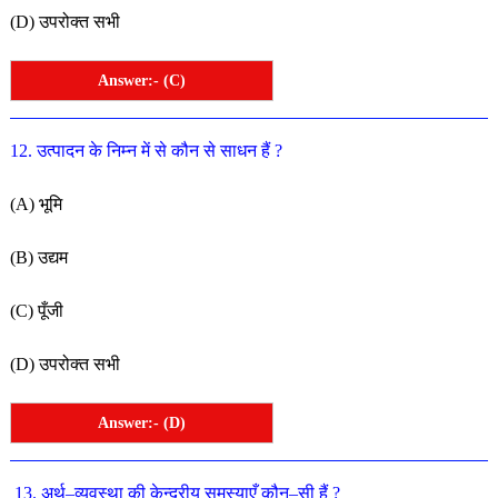
(
D
)
उपरोक्त
सभी
Answer:- (C)
12
.
उत्पादन
के
निम्न
में
से
कौन
से
साधन
हैं
?
(
A
)
भूमि
(
B
)
उद्यम
(
C
)
पूँजी
(
D
) उपरोक्त
सभी
Answer:- (D)
13
.
अर्थ
–
व्यवस्था
की
केन्द्रीय
समस्याएँ
कौन
–
सी
हैं
?