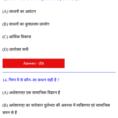
(
A
)
साधनों
का
आवंटन
(
B
)
साधनों
का
कुशलतम
उपयोग
(
C
)
आर्थिक
विकास
(
D
)
उपरोक्त
सभी
Answer:- (D)
14
.
निम्न
में
से
कौन
–
सा
कथन
सही
है
?
(A
)
अर्थशास्त्र
एक
सामाजिक
विज्ञान
है
(
B
)
अर्थशास्त्र
का
सरोकार
दुर्लभता
की
अवस्था
में
व्यक्तिगत
एवं
सामाजिक
चयन
से
है