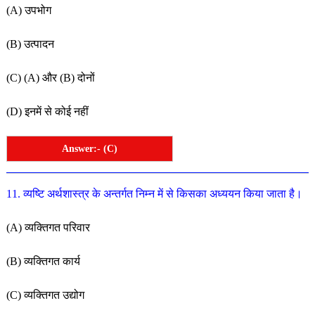
(
A
)
उपभोग
(
B
)
उत्पादन
(
C
)
(
A
)
और
(
B
)
दोनों
(
D
)
इनमें
से
कोई
नहीं
Answer:- (C)
11
.
व्यष्टि
अर्थशास्त्र
के
अन्तर्गत
निम्न
में
से
किसका
अध्ययन
किया
जाता
है
।
(
A
)
व्यक्तिगत
परिवार
(
B
)
व्यक्तिगत
कार्य
(
C
)
व्यक्तिगत
उद्योग