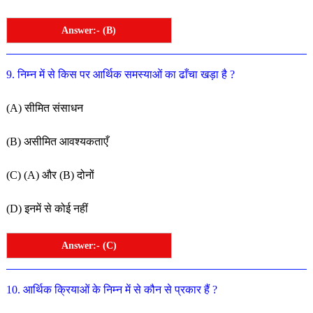
Answer:- (B)
9
.
निम्न
में
से
किस
पर
आर्थिक
समस्याओं
का
ढाँचा
खड़ा
है
?
(
A
)
सीमित
संसाधन
(
B
)
असीमित
आवश्यकताएँ
(
C
)
(
A
)
और
(
B
)
दोनों
(
D
)
इनमें
से
कोई
नहीं
Answer:- (C)
10
.
आर्थिक
क्रियाओं
के
निम्न
में
से
कौन
से
प्रकार
हैं
?