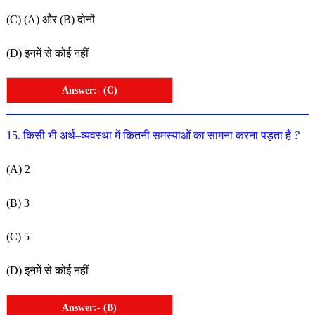
(
C
)
(
A
)
और
(
B
)
दोनों
(
D
)
इनमें
से
कोई
नहीं
Answer:- (C)
15
.
किसी
भी
अर्थ
–
व्यवस्था
में कितनी
समस्याओं
का
सामना
करना
पड़ता
है
?
(
A
)
2
(
B
)
3
(
C
)
5
(
D
) इनमें
से
कोई
नहीं
Answer:- (B)