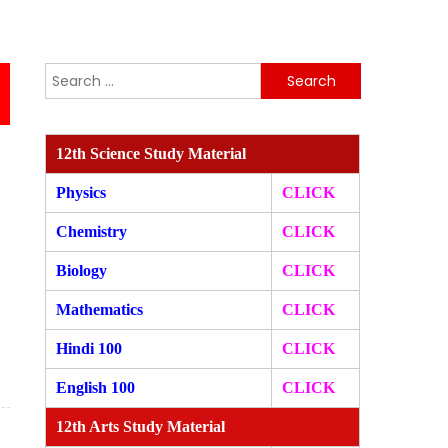
Search
for:
12th Science Study Material
Physics
CLICK
Chemistry
CLICK
Biology
CLICK
Mathematics
CLICK
Hindi 100
CLICK
English 100
CLICK
12th Arts Study Material