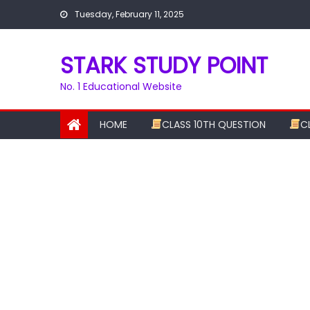
Skip
Tuesday, February 11, 2025
to
content
STARK STUDY POINT
No. 1 Educational Website
HOME
CLASS 10TH QUESTION
C